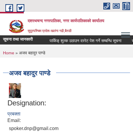
Skip to main content
दशरथचन्द नगरपालिका, नगर कार्यपालिकाको कार्यालय
सुदूरपश्चिम प्रदेश-खलंगा गढी,बैतडी
सूचना तथा जानकारी
पार्किङ् शुल्क उठाउन दररेट पेश गर्ने सम्बन्धि सूचना
सार
You are here
Home
» अजव बहादुर पाण्डे
अजव बहादुर पाण्डे
Designation:
प्रबक्ता
Email:
spoker.dnp@gmail.com