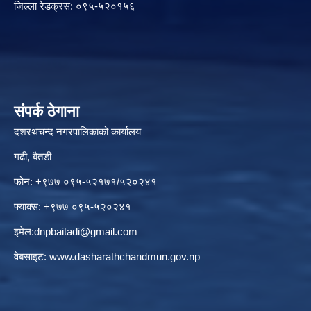
जिल्ला रेडक्रस: ०९५-५२०१५६
संपर्क ठेगाना
दशरथचन्द नगरपालिकाको कार्यालय
गढी, बैतडी
फोन: +९७७ ०९५-५२१७१/५२०२४१
फ्याक्स: +९७७ ०९५-५२०२४१
इमेल:
dnpbaitadi@gmail.com
वेबसाइट:
www.dasharathchandmun.gov.np