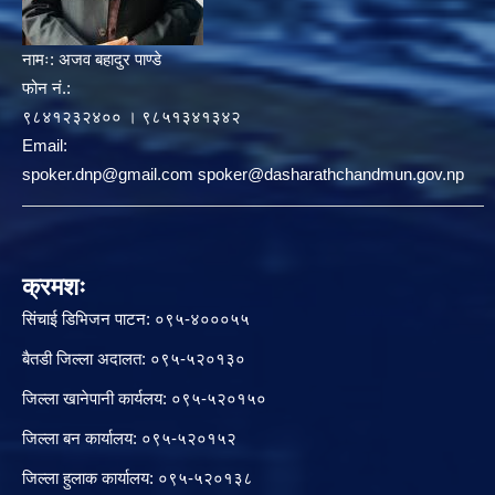
नामः:
अजव बहादुर पाण्डे
फोन नं.:
९८४१२३२४०० । ९८५१३४१३४२
Email:
spoker.dnp@gmail.com spoker@dasharathchandmun.gov.np
क्रमशः
सिंचाई डिभिजन पाटन: ०९५-४०००५५
बैतडी जिल्ला अदालत: ०९५-५२०१३०
जिल्ला खानेपानी कार्यलय: ०९५-५२०१५०
जिल्ला बन कार्यालय: ०९५-५२०१५२
जिल्ला हुलाक कार्यालय: ०९५-५२०१३८