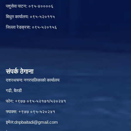
पशुसेवा पाटन: ०९५-४००००६
बिधुत कार्यालय: ०९५-५२०११५
जिल्ला रेडक्रस: ०९५-५२०१५६
संपर्क ठेगाना
दशरथचन्द नगरपालिकाको कार्यालय
गढी, बैतडी
फोन: +९७७ ०९५-५२१७१/५२०२४१
फ्याक्स: +९७७ ०९५-५२०२४१
इमेल:
dnpbaitadi@gmail.com