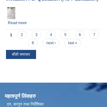
Read more
about Invitation For Quotation (Re-Publication)
Pages
1
2
3
4
5
6
7
8
next ›
last »
बाँकी समाचार
महत्वपूर्ण लिंकहरु
एन, कानुन तथा निर्देशिका