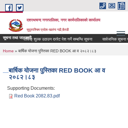
Skip to main content
दशरथचन्द नगरपालिका, नगर कार्यपालिकाको कार्यालय
सुदूरपश्चिम प्रदेश-खलंगा गढी,बैतडी
सूचना तथा जानकारी
पार्किङ् शुल्क उठाउन दररेट पेश गर्ने सम्बन्धि सूचना
सार्वजनिक सूचना प्
You are here
Home
» बार्षिक योजना पुस्तिका RED BOOK आ व २०८२।८३
बार्षिक योजना पुस्तिका RED BOOK आ व
२०८२।८३
Supporting Documents:
Red Book 2082.83.pdf