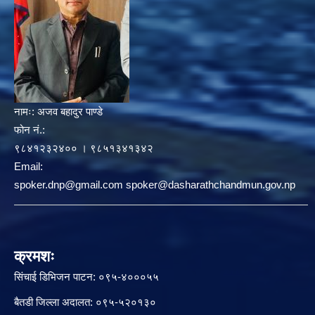
नामः:
अजव बहादुर पाण्डे
फोन नं.:
९८४१२३२४०० । ९८५१३४१३४२
Email:
spoker.dnp@gmail.com spoker@dasharathchandmun.gov.np
क्रमशः
सिंचाई डिभिजन पाटन: ०९५-४०००५५
बैतडी जिल्ला अदालत: ०९५-५२०१३०