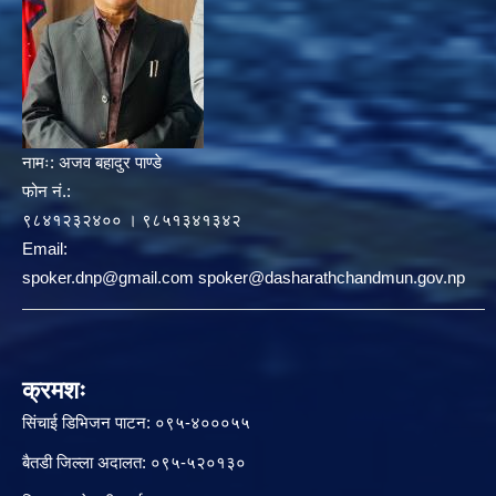
नामः:
अजव बहादुर पाण्डे
फोन नं.:
९८४१२३२४०० । ९८५१३४१३४२
Email:
spoker.dnp@gmail.com spoker@dasharathchandmun.gov.np
क्रमशः
सिंचाई डिभिजन पाटन: ०९५-४०००५५
बैतडी जिल्ला अदालत: ०९५-५२०१३०