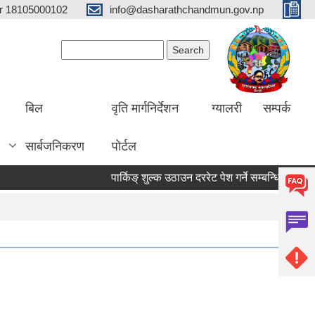
er 18105000102
info@dasharathchandmun.gov.np
Search form
Search
बिल
वृति मार्गनिर्देशन
ग्यालरी
सम्पर्क
सार्बजनिकरण
पोर्टल
पार्किङ् शुल्क उठाउन दररेट पेश गर्ने सम्बन्धि सूचना
सार्व