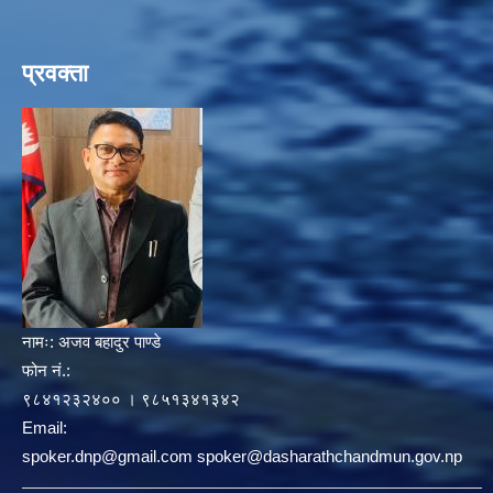
प्रवक्ता
नामः:
अजव बहादुर पाण्डे
फोन नं.:
९८४१२३२४०० । ९८५१३४१३४२
Email:
spoker.dnp@gmail.com spoker@dasharathchandmun.gov.np