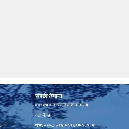
संपर्क ठेगाना
दशरथचन्द नगरपालिकाको कार्यालय
गढी, बैतडी
५०
फोन: +९७७ ०९५-५२१७१/५२०२४१