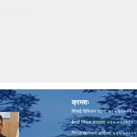
क्रमशः
सिंचाई डिभिजन पाटन: ०९५-४०००५५
बैतडी जिल्ला अदालत: ०९५-५२०१३०
जिल्ला खानेपानी कार्यलय: ०९५-५२०१