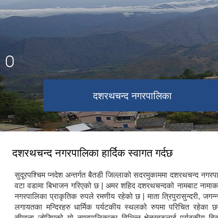
Ningalashaini Temple
Jaganath Temple
दशरथचन्द नगरपालिका
दशरथचन्द नगरपालिका हार्दिक स्वागत गर्दछ
सुदूरपश्चिम प्नदेश अन्तर्गत बैतडी जिल्लाको सदरमुकाममा दशरथचन्द नगर
वटा वडामा बिभाजन गरिएको छ | अमर शहिद दशरथचन्दको नामबाट नामाक
नगरपालिका प्राकृतिक रुपले रमणीय रहेको छ | माता त्रिपुरासुन्दरी, जगन्ना
लगायतका मन्दिरहरु धार्मिक पर्यटकीय स्थलको रुपमा परिचित रहेका छ
सीमाना जोडिएको यो नगरपालिकाका विभिन्न क्षेत्रहरुलाई पर्यटकीय हिसाब