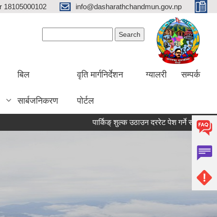
er 18105000102
info@dasharathchandmun.gov.np
Search form
Search
बिल
वृति मार्गनिर्देशन
ग्यालरी
सम्पर्क
सार्बजनिकरण
पोर्टल
पार्किङ् शुल्क उठाउन दररेट पेश गर्ने सम्बन्धि सूचना