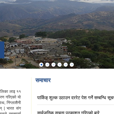
समाचार
पालिका लाइ ११
रण गरिएको यो
पार्किङ् शुल्क उठाउन दररेट पेश गर्ने सम्बन्धि सूच
थ, निंग्लाशैनी
न् | भारत संग
सार्वजनिक सूचना प्रकाशन गरिएको बारे
ले महत्वपूर्ण